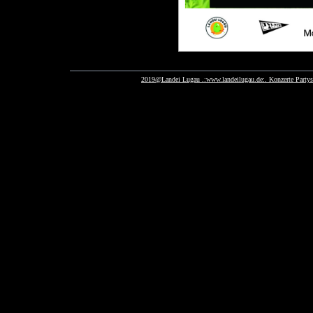
2019@Landei Lugau .:www.landeilugau.de:. Konzerte Party